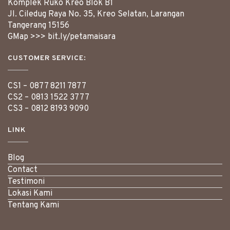
Komplek Ruko Kreo Blok B1
Jl. Ciledug Raya No. 35, Kreo Selatan, Larangan
Tangerang
15156
GMap >>>
bit.ly/petamaisara
CUSTOMER SERVICE:
CS1 –
0877 8211 7877
CS2 –
0813 1522 3777
CS3 –
0812 8193 9090
LINK
Blog
Contact
Testimoni
Lokasi Kami
Tentang Kami