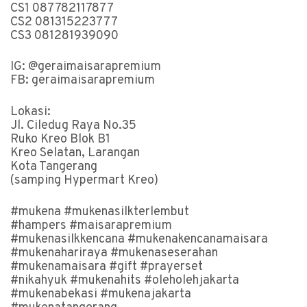
CS1 087782117877
CS2 081315223777
CS3 081281939090
IG: @geraimaisarapremium
FB: geraimaisarapremium
Lokasi:
Jl. Ciledug Raya No.35
Ruko Kreo Blok B1
Kreo Selatan, Larangan
Kota Tangerang
(samping Hypermart Kreo)
#mukena #mukenasilkterlembut
#hampers #maisarapremium
#mukenasilkkencana #mukenakencanamaisara
#mukenahariraya #mukenaseserahan
#mukenamaisara #gift #prayerset
#nikahyuk #mukenahits #oleholehjakarta
#mukenabekasi #mukenajakarta